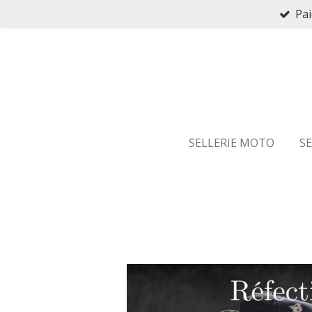
Pai
Passer
au
contenu
principal
SELLERIE MOTO
S