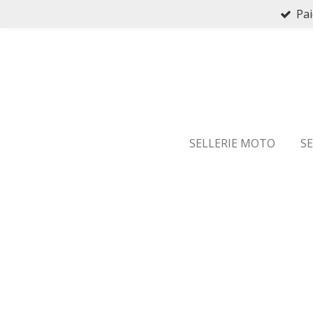
Pai
Passer
au
contenu
principal
SELLERIE MOTO
S