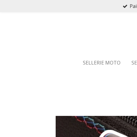
Pai
Passer
au
contenu
principal
SELLERIE MOTO
S