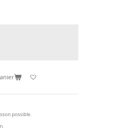
anier
sson possible.
n.